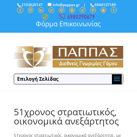
2103620147
info@pappas.gr
|
6944137189
Φόρμα Επικοινωνίας
Επιλογή Σελίδας
51χρονος στρατιωτικός,
οικονομικά ανεξάρτητος
51χρονος στρατιωτικός, οικονομικά ανεξάρτητος, με