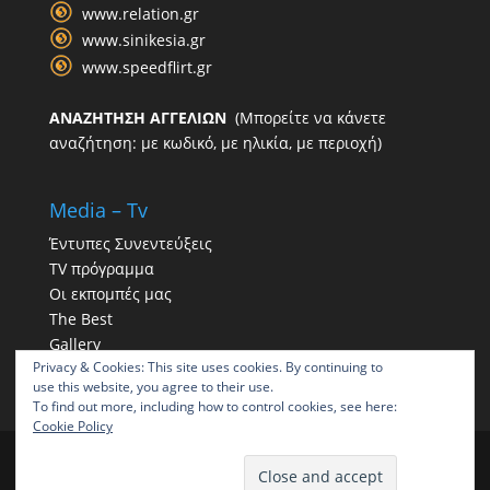
www.relation.gr
www.sinikesia.gr
www.speedflirt.gr
ΑΝΑΖΗΤΗΣΗ ΑΓΓΕΛΙΩΝ
(Μπορείτε να κάνετε
αναζήτηση: με κωδικό, με ηλικία, με περιοχή)
Media – Tv
Έντυπες Συνεντεύξεις
TV πρόγραμμα
Οι εκπομπές μας
The Best
Gallery
Privacy & Cookies: This site uses cookies. By continuing to
Η παρουσία μας στα social
use this website, you agree to their use.
To find out more, including how to control cookies, see here:
Cookie Policy
ΠΑΠΠΑΣ | Γραφείο συνοικεσίων | Γραφεία