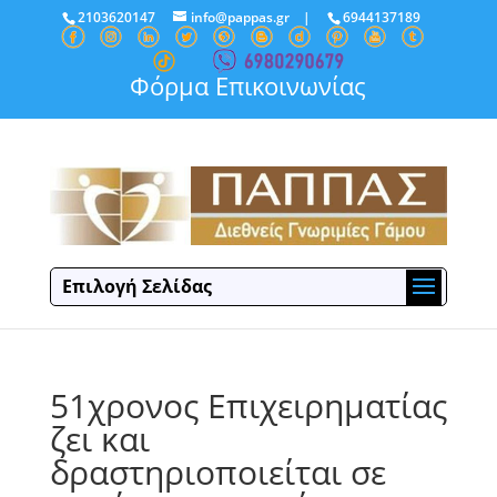
2103620147
info@pappas.gr
|
6944137189
Φόρμα Επικοινωνίας
Επιλογή Σελίδας
51χρονος Επιχειρηματίας
ζει και
δραστηριοποιείται σε