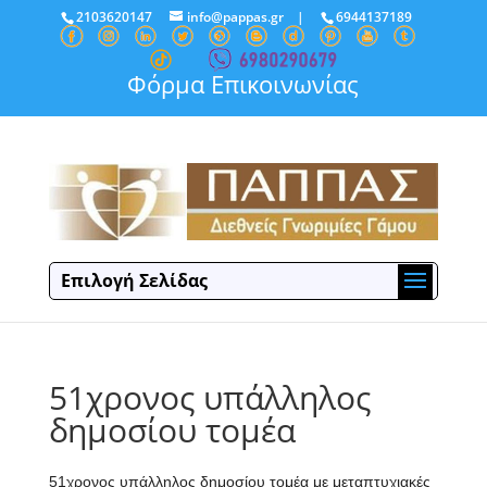
2103620147
info@pappas.gr
|
6944137189
Φόρμα Επικοινωνίας
Επιλογή Σελίδας
51χρονος υπάλληλος
δημοσίου τομέα
51χρονος υπάλληλος δημοσίου τομέα με μεταπτυχιακές