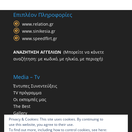
Επιπλέον Πληροφορίες
www.relation.gr
www.sinikesia.gr
www.speedflirt.gr
ΑΝΑΖΗΤΗΣΗ ΑΓΓΕΛΙΩΝ
(Μπορείτε να κάνετε
αναζήτηση: με κωδικό, με ηλικία, με περιοχή)
Media – Tv
Έντυπες Συνεντεύξεις
TV πρόγραμμα
Οι εκπομπές μας
The Best
Gallery
Privacy & Cookies: This site uses cookies. By continuing to
Η παρουσία μας στα social
use this website, you agree to their use.
To find out more, including how to control cookies, see here: