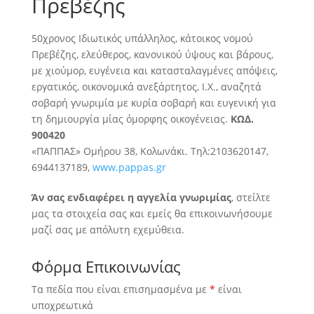
Πρεβέζης
50χρονος Ιδιωτικός υπάλληλος, κάτοικος νομού
Πρεβέζης, ελεύθερος, κανονικού ύψους και βάρους,
με χιούμορ, ευγένεια και κατασταλαγμένες απόψεις,
εργατικός
, οικονομικά ανεξάρτητος, Ι.Χ., αναζητά
σοβαρή γνωριμία με κυρία σοβαρή και ευγενική για
τη δημιουργία μίας όμορφης οικογένειας.
ΚΩΔ.
900420
«ΠΑΠΠΑΣ» Ομήρου 38, Κολωνάκι. Τηλ:2103620147,
6944137189,
www.pappas.gr
Άν σας ενδιαφέρει η αγγελία γνωριμίας
, στείλτε
μας τα στοιχεία σας και εμείς θα επικοινωνήσουμε
μαζί σας με απόλυτη εχεμύθεια.
Φόρμα Επικοινωνίας
Τα πεδία που είναι επισημασμένα με
*
είναι
υποχρεωτικά