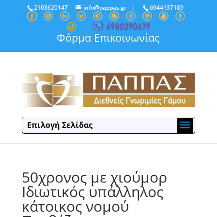
2103620147
info@pappas.gr
|
6944137189
Φόρμα Επικοινωνίας
Επιλογή Σελίδας
50χρονος με χιούμορ
Ιδιωτικός υπάλληλος
κάτοικος νομού