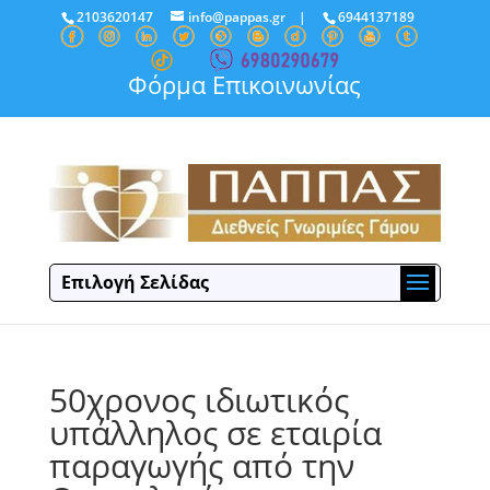
2103620147
info@pappas.gr
|
6944137189
Φόρμα Επικοινωνίας
Επιλογή Σελίδας
50χρονος ιδιωτικός
υπάλληλος σε εταιρία
παραγωγής από την