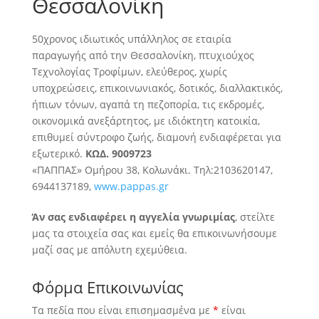
Θεσσαλονίκη
50χρονος ιδιωτικός υπάλληλος σε εταιρία
παραγωγής από την Θεσσαλονίκη, πτυχιούχος
Τεχνολογίας Τροφίμων, ελεύθερος, χωρίς
υποχρεώσεις, επικοινωνιακός, δοτικός
, διαλλακτικός,
ήπιων τόνων, αγαπά τη πεζοπορία, τις εκδρομές,
οικονομικά ανεξάρτητος, με ιδιόκτητη κατοικία,
επιθυμεί σύντροφο ζωής, διαμονή ενδιαφέρεται για
εξωτερικό.
ΚΩΔ. 9009723
«ΠΑΠΠΑΣ» Ομήρου 38, Κολωνάκι. Τηλ:2103620147,
6944137189,
www.pappas.gr
Άν σας ενδιαφέρει η αγγελία γνωριμίας
, στείλτε
μας τα στοιχεία σας και εμείς θα επικοινωνήσουμε
μαζί σας με απόλυτη εχεμύθεια.
Φόρμα Επικοινωνίας
Τα πεδία που είναι επισημασμένα με
*
είναι