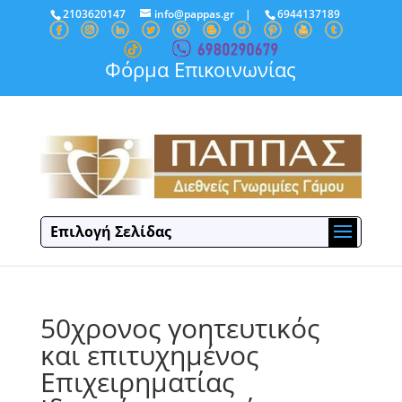
2103620147
info@pappas.gr
|
6944137189
Φόρμα Επικοινωνίας
Επιλογή Σελίδας
50χρονος γοητευτικός
και επιτυχημένος
Επιχειρηματίας