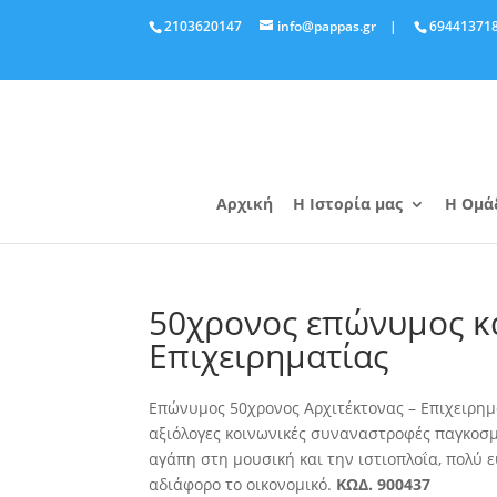
2103620147
info@pappas.gr
|
69441371
Αρχική
Η Ιστορία μας
Η Ομά
50χρονος επώνυμος κα
Επιχειρηματίας
Επώνυμος 50χρονος Αρχιτέκτονας – Επιχειρημα
αξιόλογες κοινωνικές συναναστροφές παγκοσμί
αγάπη στη μουσική και την ιστιοπλοΐα, πολύ 
αδιάφορο το οικονομικό.
ΚΩΔ. 900437