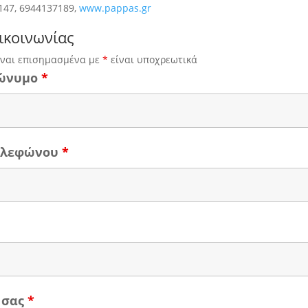
147, 6944137189,
www.pappas.gr
ικοινωνίας
ίναι επισημασμένα με
*
είναι υποχρεωτικά
ώνυμο
*
τηλεφώνου
*
 σας
*