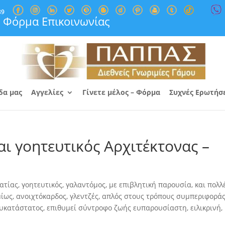
89
Φόρμα Επικοινωνίας
δα μας
Αγγελίες
Γίνετε μέλος – Φόρμα
Συχνές Ερωτήσ
ι γοητευτικός Αρχιτέκτονας –
τίας, γοητευτικός, γαλαντόμος, με επιβλητική παρουσία, και πολλ
ως, ανοιχτόκαρδος, γλεντζές
, απλός στους τρόπους συμπεριφοράς
ευκατάστατος, επιθυμεί σύντροφο ζωής ευπαρουσίαστη, ειλικρινή,