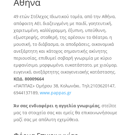
Αθήνα
49 ετών Στέλεχος Ιδιωτικού τομέα, από την Αθήνα,
απόφοιτη ΑΕΙ, διαζευγμένη με παιδί, γοητευτική,
χαριτωμένη, καλλίγραμμη, έξυπνη, υπεύθυνη,
εξωστρεφής
, σταθερή, της αρέσουν το Θέατρο, η
μουσική, το διάβασμα, οι αποδράσεις, οικονομικά
ανεξάρτητη και κάτοχος σημαντικής ακίνητης
περιουσίας, επιθυμεί σοβαρή γνωριμία με κύριο
εμφανίσιμο, μορφωμένο, ευκατάστατο, με χιούμορ,
ευγενικό, ανεξάρτητης οικογενειακής κατάστασης.
ΚΩΔ. 80009664
«ΠΑΠΠΑΣ» Ομήρου 38, Κολωνάκι. Τηλ:2103620147,
6944137189,
www.pappas.gr
Άν σας ενδιαφέρει η αγγελία γνωριμίας
, στείλτε
μας τα στοιχεία σας και εμείς θα επικοινωνήσουμε
μαζί σας με απόλυτη εχεμύθεια.