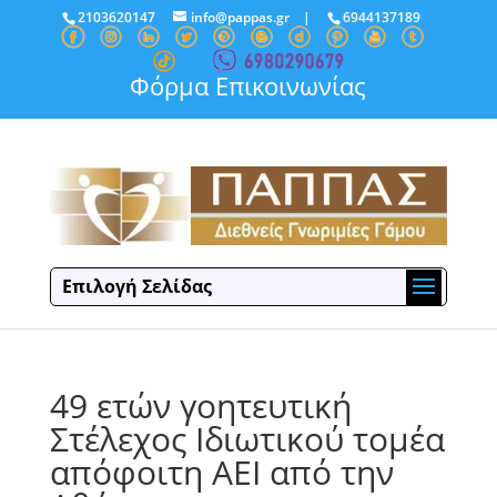
2103620147
info@pappas.gr
|
6944137189
Φόρμα Επικοινωνίας
Επιλογή Σελίδας
49 ετών γοητευτική
Στέλεχος Ιδιωτικού τομέα
απόφοιτη ΑΕΙ από την