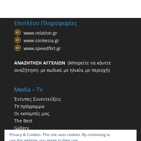
Επιπλέον Πληροφορίες
www.relation.gr
www.sinikesia.gr
www.speedflirt.gr
ΑΝΑΖΗΤΗΣΗ ΑΓΓΕΛΙΩΝ
(Μπορείτε να κάνετε
αναζήτηση: με κωδικό, με ηλικία, με περιοχή)
Media – Tv
Έντυπες Συνεντεύξεις
TV πρόγραμμα
Οι εκπομπές μας
The Best
Gallery
Privacy & Cookies: This site uses cookies. By continuing to
Η παρουσία μας στα social
use this website, you agree to their use.