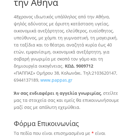
την Αθήνα
48χρονος ιδιωτικός υπάλληλος από την Αθήνα,
ψηλός αδύνατος με άριστη κατάσταση υγείας,
οικονομικά ανεξάρτητος, ελεύθερος, ευαίσθητος,
υπεύθυνος, με χόμπι τη γυμναστική, τη μαγειρική,
τα ταξίδια και το θέατρο, αναζητά
κυρία έως 40
ετών, εμφανίσιμη, οικονομικά ανεξάρτητη, για
σοβαρή γνωριμία με σκοπό τον γάμο και τη
δημιουργία οικογένειας.
ΚΩΔ. 9009712
«ΠΑΠΠΑΣ» Ομήρου 38, Κολωνάκι. Τηλ:2103620147,
6944137189,
www.pappas.gr
Άν σας ενδιαφέρει η αγγελία γνωριμίας
, στείλτε
μας τα στοιχεία σας και εμείς θα επικοινωνήσουμε
μαζί σας με απόλυτη εχεμύθεια.
Φόρμα Επικοινωνίας
Τα πεδία που είναι επισημασμένα με
*
είναι