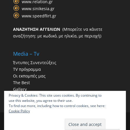
www.relation.gr
www.sinikesia.gr
www.speedflirt.gr
ΑΝΑΖΗΤΗΣΗ ΑΓΓΕΛΙΩΝ
(Μπορείτε να κάνετε
αναζήτηση: με κωδικό, με ηλικία, με περιοχή)
Media – Tv
Έντυπες Συνεντεύξεις
TV πρόγραμμα
Οι εκπομπές μας
The Best
Gallery
Privacy & Cookies: This site uses cookies. By continuing to
Η παρουσία μας στα social
use this website, you agree to their use.
To find out more, including how to control cookies, see here:
Cookie Policy
ΠΑΠΠΑΣ | Γραφείο συνοικεσίων | Γραφεία
συνοικεσίων ΠΑΠΠΑΣ