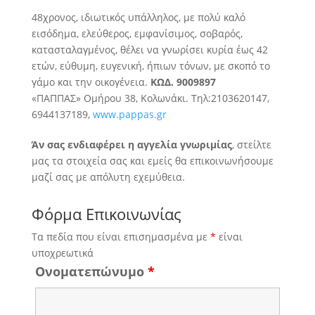
48χρονος, ιδιωτικός υπάλληλος, με πολύ καλό
εισόδημα, ελεύθερος, εμφανίσιμος, σοβαρός,
κατασταλαγμένος, θέλει
να γνωρίσει κυρία έως 42
ετών, εύθυμη, ευγενική, ήπιων τόνων, με σκοπό το
γάμο και την οικογένεια.
ΚΩΔ. 9009897
«ΠΑΠΠΑΣ» Ομήρου 38, Κολωνάκι. Τηλ:2103620147,
6944137189,
www.pappas.gr
Άν σας ενδιαφέρει η αγγελία γνωριμίας
, στείλτε
μας τα στοιχεία σας και εμείς θα επικοινωνήσουμε
μαζί σας με απόλυτη εχεμύθεια.
Φόρμα Επικοινωνίας
Τα πεδία που είναι επισημασμένα με
*
είναι
υποχρεωτικά
Ονοματεπώνυμο
*