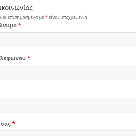
ικοινωνίας
ίναι επισημασμένα με
*
είναι υποχρεωτικά
ώνυμο
*
τηλεφώνου
*
 σας
*