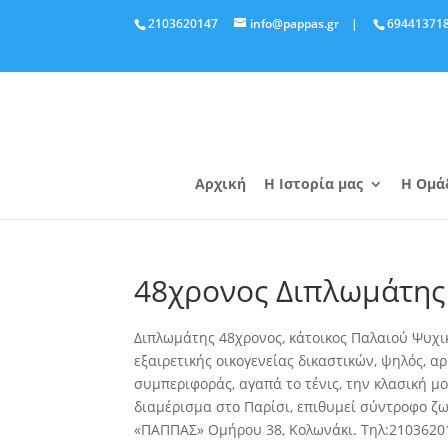
2103620147
info@pappas.gr
|
69441371
Αρχική
Η Ιστορία μας
Η Ομά
48χρονος Διπλωμάτης
Διπλωμάτης 48χρονος, κάτοικος Παλαιού Ψυχικ
εξαιρετικής οικογενείας δικαστικών, ψηλός, α
συμπεριφοράς
, αγαπά το τένις, την κλασική 
διαμέρισμα στο Παρίσι, επιθυμεί σύντροφο ζ
«ΠΑΠΠΑΣ» Ομήρου 38, Κολωνάκι. Τηλ:2103620