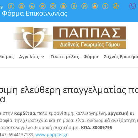
89
Φόρμα Επικοινωνίας
δα μας
Αγγελίες
Γίνετε μέλος – Φόρμα
Συχνές Ερωτήσ
σιμη ελεύθερη επαγγελματίας π
σα
ει στην
Καρδίτσα
, πολύ εμφανίσιμη, καλλιεργημένη,
εργατική κι
οσοφία
, την χειροτεχνία και τη μόδα, είναι οικονομικά ανεξάρτητη 
 κατασταλαγμένο, διαμονή συζητήσιμη.
ΚΩΔ. 80009795
147, 6944137189,
www.pappas.gr