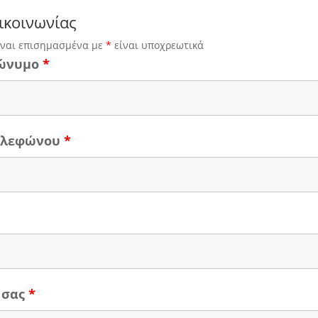
ικοινωνίας
ίναι επισημασμένα με
*
είναι υποχρεωτικά
ώνυμο
*
τηλεφώνου
*
 σας
*