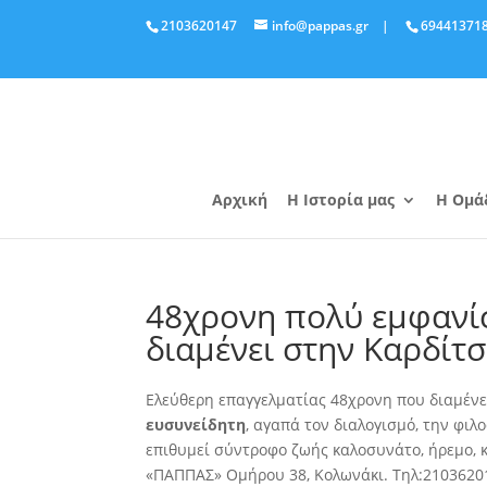
2103620147
info@pappas.gr
|
69441371
Αρχική
Η Ιστορία μας
Η Ομά
48χρονη πολύ εμφανί
διαμένει στην Καρδίτ
Ελεύθερη επαγγελματίας 48χρονη που διαμέν
ευσυνείδητη
, αγαπά τον διαλογισμό, την φιλ
επιθυμεί σύντροφο ζωής καλοσυνάτο, ήρεμο,
«ΠΑΠΠΑΣ» Ομήρου 38, Κολωνάκι. Τηλ:2103620