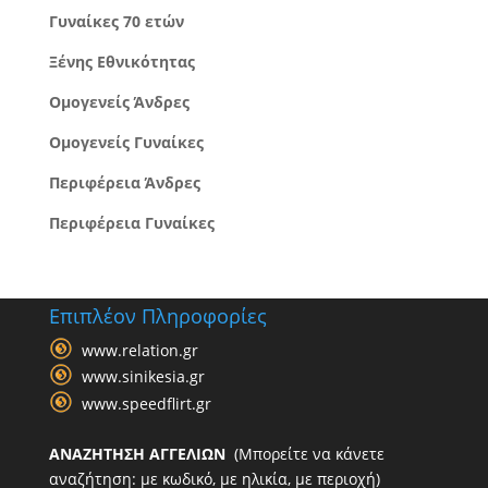
Γυναίκες 70 ετών
Ξένης Εθνικότητας
Ομογενείς Άνδρες
Ομογενείς Γυναίκες
Περιφέρεια Άνδρες
Περιφέρεια Γυναίκες
Επιπλέον Πληροφορίες
www.relation.gr
www.sinikesia.gr
www.speedflirt.gr
ΑΝΑΖΗΤΗΣΗ ΑΓΓΕΛΙΩΝ
(Μπορείτε να κάνετε
αναζήτηση: με κωδικό, με ηλικία, με περιοχή)