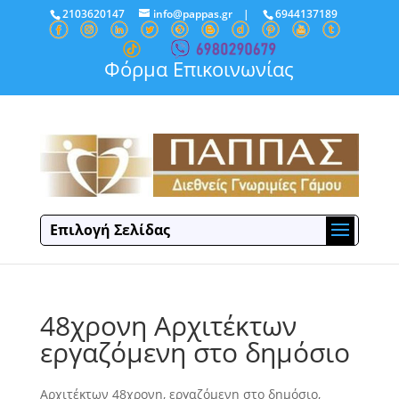
2103620147
info@pappas.gr
|
6944137189
Φόρμα Επικοινωνίας
Επιλογή Σελίδας
48χρονη Αρχιτέκτων
εργαζόμενη στο δημόσιο
Αρχιτέκτων 48χρονη, εργαζόμενη στο δημόσιο,