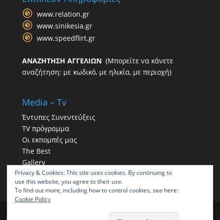
www.relation.gr
www.sinikesia.gr
www.speedflirt.gr
ΑΝΑΖΗΤΗΣΗ ΑΓΓΕΛΙΩΝ
(Μπορείτε να κάνετε
αναζήτηση: με κωδικό, με ηλικία, με περιοχή)
Media – Tv
Έντυπες Συνεντεύξεις
TV πρόγραμμα
Οι εκπομπές μας
The Best
Gallery
Privacy & Cookies: This site uses cookies. By continuing to
Η παρουσία μας στα social
use this website, you agree to their use.
To find out more, including how to control cookies, see here:
Cookie Policy
ΠΑΠΠΑΣ | Γραφείο συνοικεσίων | Γραφεία