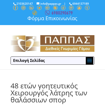
2103620147
info@pappas.gr
|
6944137189
Φόρμα Επικοινωνίας
Επιλογή Σελίδας
48 ετών γοητευτικός
Χειρουργός λάτρης των
θαλάσσιων σπορ