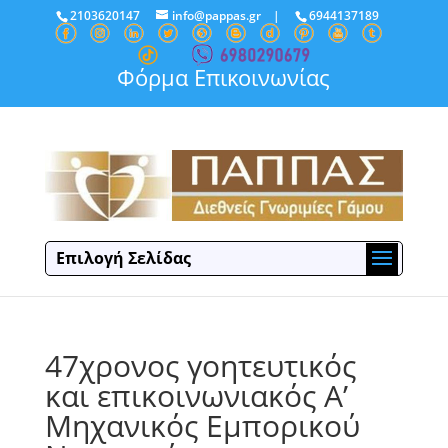
2103620147
info@pappas.gr
|
6944137189
Φόρμα Επικοινωνίας
Επιλογή Σελίδας
47χρονος γοητευτικός
και επικοινωνιακός Α’
Μηχανικός Εμπορικού