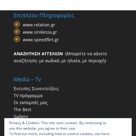
Επιπλέον Πληροφορίες
www.relation.gr
www.sinikesia.gr
www.speedflirt.gr
ΑΝΑΖΗΤΗΣΗ ΑΓΓΕΛΙΩΝ
(Μπορείτε να κάνετε
αναζήτηση: με κωδικό, με ηλικία, με περιοχή)
Media – Tv
Έντυπες Συνεντεύξεις
TV πρόγραμμα
Οι εκπομπές μας
The Best
Gallery
Privacy & Cookies: This site uses cookies. By continuing to
Η παρουσία μας στα social
use this website, you agree to their use.
To find out more, including how to control cookies, see here: