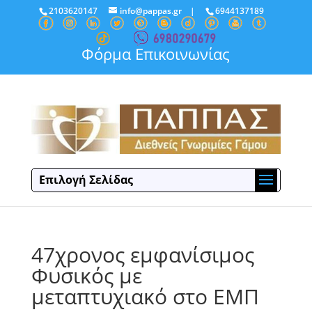
2103620147
info@pappas.gr
|
6944137189
Φόρμα Επικοινωνίας
Επιλογή Σελίδας
47χρονος εμφανίσιμος
Φυσικός με
μεταπτυχιακό στο ΕΜΠ