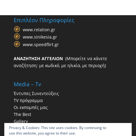
Επιπλέον Πληροφορίες
www.relation.gr
www.sinikesia.gr
www.speedflirt.gr
ΑΝΑΖΗΤΗΣΗ ΑΓΓΕΛΙΩΝ
(Μπορείτε να κάνετε
αναζήτηση: με κωδικό, με ηλικία, με περιοχή)
Media – Tv
Έντυπες Συνεντεύξεις
TV πρόγραμμα
Οι εκπομπές μας
The Best
Gallery
Privacy & Cookies: This site uses cookies. By continuing to
Η παρουσία μας στα social
use this website, you agree to their use.