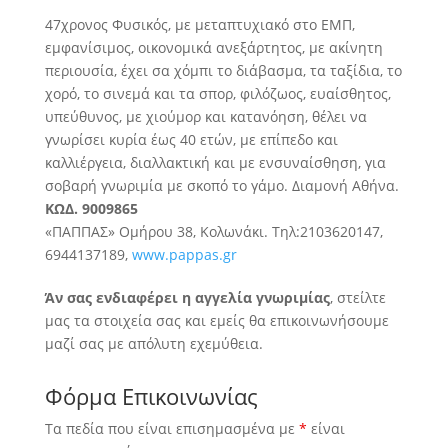
47χρονος Φυσικός, με μεταπτυχιακό στο ΕΜΠ,
εμφανίσιμος, οικονομικά ανεξάρτητος, με ακίνητη
περιουσία, έχει σα χόμπι το διάβασμα, τα ταξίδια, το
χορό, το σινεμά και τα σπορ
, φιλόζωος, ευαίσθητος,
υπεύθυνος, με χιούμορ και κατανόηση, θέλει να
γνωρίσει κυρία έως 40 ετών, με επίπεδο και
καλλιέργεια, διαλλακτική και με ενσυναίσθηση, για
σοβαρή γνωριμία με σκοπό το γάμο. Διαμονή Αθήνα.
ΚΩΔ. 9009865
«ΠΑΠΠΑΣ» Ομήρου 38, Κολωνάκι. Τηλ:2103620147,
6944137189,
www.pappas.gr
Άν σας ενδιαφέρει η αγγελία γνωριμίας
, στείλτε
μας τα στοιχεία σας και εμείς θα επικοινωνήσουμε
μαζί σας με απόλυτη εχεμύθεια.
Φόρμα Επικοινωνίας
Τα πεδία που είναι επισημασμένα με
*
είναι