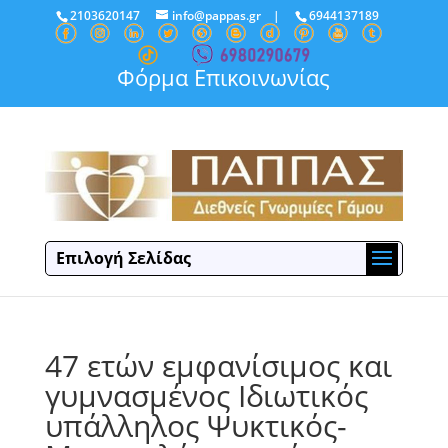
2103620147
info@pappas.gr
|
6944137189
Φόρμα Επικοινωνίας
Επιλογή Σελίδας
47 ετών εμφανίσιμος και
γυμνασμένος Ιδιωτικός
υπάλληλος Ψυκτικός-