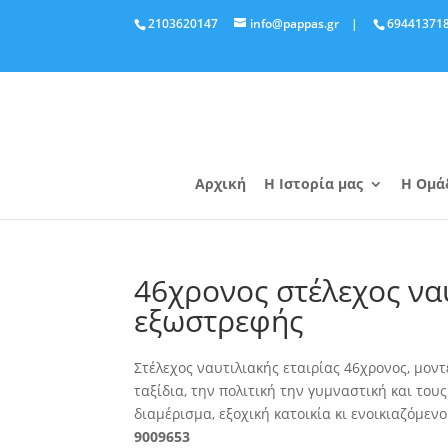
2103620147
info@pappas.gr
|
69441371
Αρχική
Η Ιστορία μας
Η Ομά
46χρονος στέλεχος ναυ
εξωστρεφής
Στέλεχος ναυτιλιακής εταιρίας 46χρονος, μοντ
ταξίδια, την πολιτική την γυμναστική και το
διαμέρισμα, εξοχική κατοικία κι ενοικιαζόμε
9009653