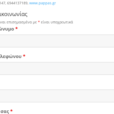
147, 6944137189,
www.pappas.gr
ικοινωνίας
ίναι επισημασμένα με
*
είναι υποχρεωτικά
ώνυμο
*
τηλεφώνου
*
 σας
*