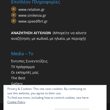
Επιπλέον Πληροφορίες
www.relation.gr
www.sinikesia.gr
www.speedflirt.gr
ΑΝΑΖΗΤΗΣΗ ΑΓΓΕΛΙΩΝ
(Μπορείτε να κάνετε
αναζήτηση: με κωδικό, με ηλικία, με περιοχή)
Media – Tv
Έντυπες Συνεντεύξεις
TV πρόγραμμα
Οι εκπομπές μας
The Best
Gallery
Privacy & Cookies: This site uses cookies. By continuing to
Η παρουσία μας στα social
use this website, you agree to their use.
To find out more, including how to control cookies, see here:
Cookie Policy