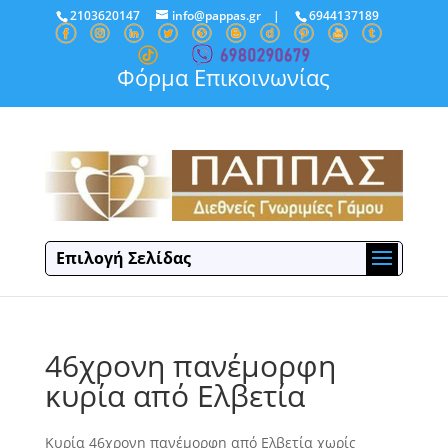
2103620147
info@pappas.gr
|
6944137189
Φόρμα Επικοινωνίας
Επιλογή Σελίδας
46χρονη πανέμορφη
κυρία από Ελβετία
Κυρία 46χρονη πανέμορφη από Ελβετία χωρίς