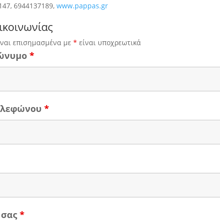
147, 6944137189,
www.pappas.gr
ικοινωνίας
ίναι επισημασμένα με
*
είναι υποχρεωτικά
ώνυμο
*
τηλεφώνου
*
 σας
*