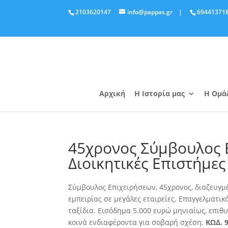
2103620147
info@pappas.gr
|
69441371
Αρχική
Η Ιστορία μας
Η Ομά
45χρονος Σύμβουλος Ε
Διοικητικές Επιστήμες
Σύμβουλος Επιχειρήσεων, 45χρονος, διαζευγμέν
εμπειρίας σε μεγάλες εταιρείες. Επαγγελματικ
ταξίδια
. Εισόδημα 5.000 ευρώ μηνιαίως, επιθ
κοινά ενδιαφέροντα για σοβαρή σχέση.
ΚΩΔ. 