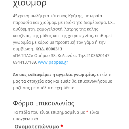
χιούμορ
45χρονη πωλήτρια κάτοικος Κρήτης, με ωραία
παρουσία και χιούμορ, με ιδιόκτητο διαμέρισμα, Ι.Χ.,
αυθόρμητη, χαμογελαστή, λάτρης της καλής
κουζίνας
, της μόδας και της χειροτεχνίας, επιθυμεί
γνωριμία με κύριο με προοπτική τον γάμο ή την
συμβίωση.
ΚΩΔ. 8000313
«ΠΑΠΠΑΣ» Ομήρου 38, Κολωνάκι. Τηλ:2103620147,
6944137189,
www.pappas.gr
Άν σας ενδιαφέρει η αγγελία γνωριμίας
, στείλτε
μας τα στοιχεία σας και εμείς θα επικοινωνήσουμε
μαζί σας με απόλυτη εχεμύθεια.
Φόρμα Επικοινωνίας
Τα πεδία που είναι επισημασμένα με
*
είναι
υποχρεωτικά
Ονοματεπώνυμο
*