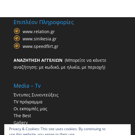
Επιπλέον Πληροφορίες
www.relation.gr
www.sinikesia.gr
www.speedflirt.gr
ΑΝΑΖΗΤΗΣΗ ΑΓΓΕΛΙΩΝ
(Μπορείτε να κάνετε
αναζήτηση: με κωδικό, με ηλικία, με περιοχή)
Media – Tv
Έντυπες Συνεντεύξεις
TV πρόγραμμα
Οι εκπομπές μας
The Best
Gallery
Privacy & Cookies: This site uses cookies. By continuing to
Η παρουσία μας στα social
use this website, you agree to their use.