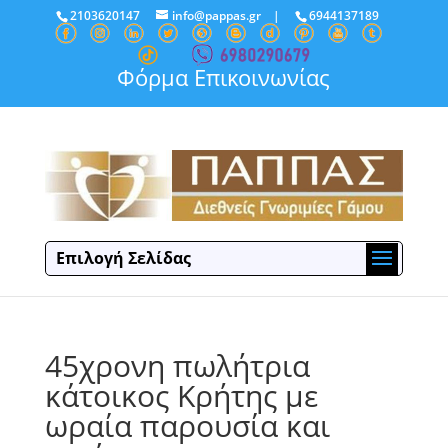
2103620147
info@pappas.gr
|
6944137189
Φόρμα Επικοινωνίας
Επιλογή Σελίδας
45χρονη πωλήτρια
κάτοικος Κρήτης με
ωραία παρουσία και