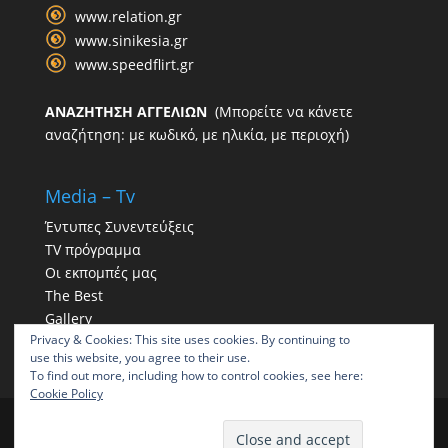
www.relation.gr
www.sinikesia.gr
www.speedflirt.gr
ΑΝΑΖΗΤΗΣΗ ΑΓΓΕΛΙΩΝ
(Μπορείτε να κάνετε
αναζήτηση: με κωδικό, με ηλικία, με περιοχή)
Media – Tv
Έντυπες Συνεντεύξεις
TV πρόγραμμα
Οι εκπομπές μας
The Best
Gallery
Privacy & Cookies: This site uses cookies. By continuing to
Η παρουσία μας στα social
use this website, you agree to their use.
To find out more, including how to control cookies, see here:
Cookie Policy
ΠΑΠΠΑΣ | Γραφείο συνοικεσίων | Γραφεία