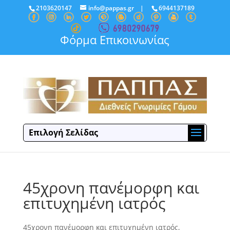
2103620147
info@pappas.gr
|
6944137189
Φόρμα Επικοινωνίας
Επιλογή Σελίδας
45χρονη πανέμορφη και
επιτυχημένη ιατρός
45χρονη πανέμορφη και επιτυχημένη ιατρός,