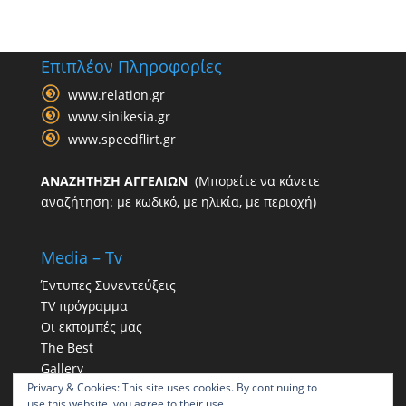
Επιπλέον Πληροφορίες
www.relation.gr
www.sinikesia.gr
www.speedflirt.gr
ΑΝΑΖΗΤΗΣΗ ΑΓΓΕΛΙΩΝ
(Μπορείτε να κάνετε
αναζήτηση: με κωδικό, με ηλικία, με περιοχή)
Media – Tv
Έντυπες Συνεντεύξεις
TV πρόγραμμα
Οι εκπομπές μας
The Best
Gallery
Privacy & Cookies: This site uses cookies. By continuing to
Η παρουσία μας στα social
use this website, you agree to their use.