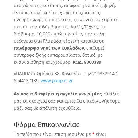
στο χώρο της εστίασης, απόφοιτη νομικής, ψηλή,
εντυπωσιακή, κοκέτα, χωρίς υποχρεώσεις,
πνευματώδης, συμπονετική, κοινωνική, ευχάριστη,
αγαπά την κολύμβηση,
τις Καλές Τέχνες, το
διάβασμα, 10.000 ευρώ μηνιαίως, πολυτελή
μεζονέτα στη Γλυφάδα, εξοχική κατοικία σε
πανέμορφο νησί των Κυκλάδων
, επιθυμεί
σύντροφο ζωής ευπαρουσίαστο, δοτικό, με
ενσυναίσθηση και χιούμορ.
ΚΩΔ. 8000389
«ΠΑΠΠΑΣ» Ομήρου 38, Κολωνάκι. Τηλ:2103620147,
6944137189,
www.pappas.gr
Άν σας ενδιαφέρει η αγγελία γνωριμίας
, στείλτε
μας τα στοιχεία σας και εμείς θα επικοινωνήσουμε
μαζί σας με απόλυτη εχεμύθεια.
Φόρμα Επικοινωνίας
Τα πεδία που είναι επισημασμένα με
*
είναι