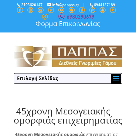
2103620147
info@pappas.gr
|
6944137189
Φόρμα Επικοινωνίας
Επιλογή Σελίδας
45χρονη Μεσογειακής
ομορφιάς επιχειρηματίας
45χρονη Μεσογειακής ομορφιάς
επιχειρηματίας