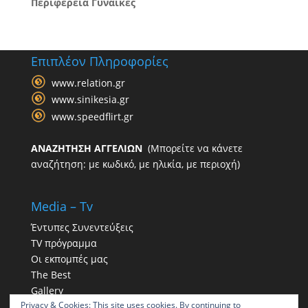
Περιφέρεια Γυναίκες
Επιπλέον Πληροφορίες
www.relation.gr
www.sinikesia.gr
www.speedflirt.gr
ΑΝΑΖΗΤΗΣΗ ΑΓΓΕΛΙΩΝ
(Μπορείτε να κάνετε
αναζήτηση: με κωδικό, με ηλικία, με περιοχή)
Media – Tv
Έντυπες Συνεντεύξεις
TV πρόγραμμα
Οι εκπομπές μας
The Best
Gallery
Privacy & Cookies: This site uses cookies. By continuing to
Η παρουσία μας στα social