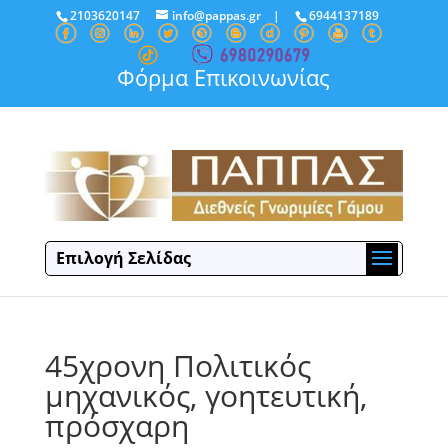
2103620147
info@pappas.gr
|
6944137189
Φόρμα Επικοινωνίας
Επιλογή Σελίδας
45χρονη Πολιτικός
μηχανικός, γοητευτική,
πρόσχαρη