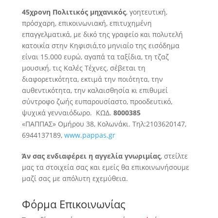
45χρονη Πολιτικός μηχανικός
, γοητευτική,
πρόσχαρη, επικοινωνιακή, επιτυχημένη
επαγγελματικά, με δικό της γραφείο και πολυτελή
κατοικία στην Κηφισιά,
το μηνιαίο της εισόδημα
είναι 15.000 ευρώ, αγαπά τα ταξίδια, τη τζαζ
μουσική, τις Καλές Τέχνες, σέβεται τη
διαφορετικότητα, εκτιμά την ποιότητα, την
αυθεντικότητα, την καλαισθησία κι επιθυμεί
σύντροφο ζωής ευπαρουσίαστο, προοδευτικό,
ψυχικά γενναιόδωρο. ΚΩΔ.
8000385
«ΠΑΠΠΑΣ» Ομήρου 38, Κολωνάκι. Τηλ:2103620147,
6944137189,
www.pappas.gr
Άν σας ενδιαφέρει η αγγελία γνωριμίας
, στείλτε
μας τα στοιχεία σας και εμείς θα επικοινωνήσουμε
μαζί σας με απόλυτη εχεμύθεια.
Φόρμα Επικοινωνίας