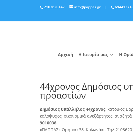
2103620147
info@pappas.gr
|
69441371
Αρχική
Η Ιστορία μας
Η Ομά
44χρονος Δημόσιος υ
προαστίων
Δημόσιος υπάλληλος 44χρονος
, κάτοικος Β
καλόψυχος
, οικονομικά ανεξάρτητος, αναζητ
9010038
«ΠΑΠΠΑΣ» Ομήρου 38, Κολωνάκι. Τηλ:2103620