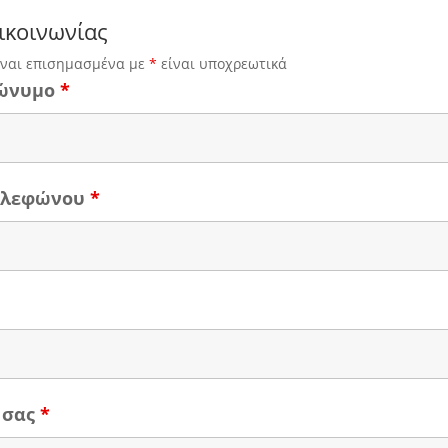
ικοινωνίας
ίναι επισημασμένα με
*
είναι υποχρεωτικά
ώνυμο
*
τηλεφώνου
*
 σας
*