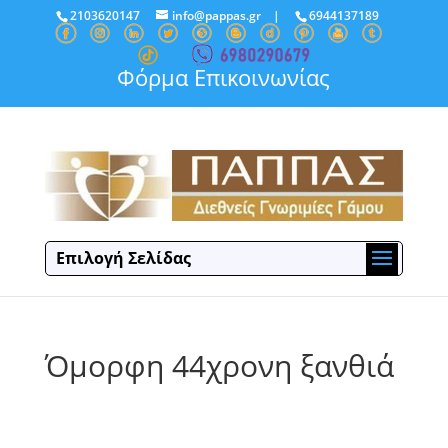
2103620147
info@pappas.gr
|
6944137189
Φόρμα Επικοινωνίας
Επιλογή Σελίδας
Όμορφη 44χρονη ξανθιά