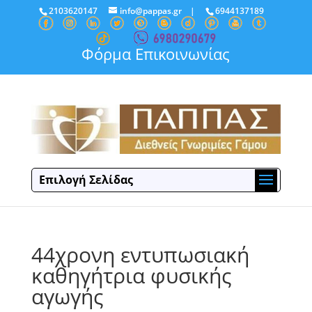
2103620147
info@pappas.gr
|
6944137189
Φόρμα Επικοινωνίας
Επιλογή Σελίδας
44χρονη εντυπωσιακή
καθηγήτρια φυσικής
αγωγής