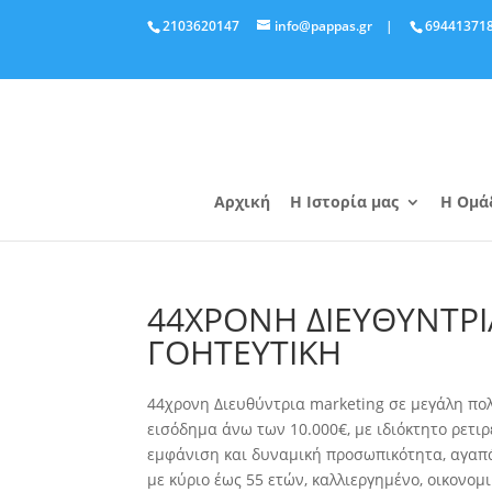
2103620147
info@pappas.gr
|
69441371
Αρχική
Η Ιστορία μας
Η Ομά
44ΧΡΟΝΗ ΔΙΕΥΘΥΝΤΡΙ
ΓΟΗΤΕΥΤΙΚΗ
44χρονη Διευθύντρια marketing σε μεγάλη πολ
εισόδημα άνω των 10.000€, με ιδιόκτητο ρετιρ
εμφάνιση
και δυναμική προσωπικότητα, αγαπά
με κύριο έως 55 ετών, καλλιεργημένο, οικονο