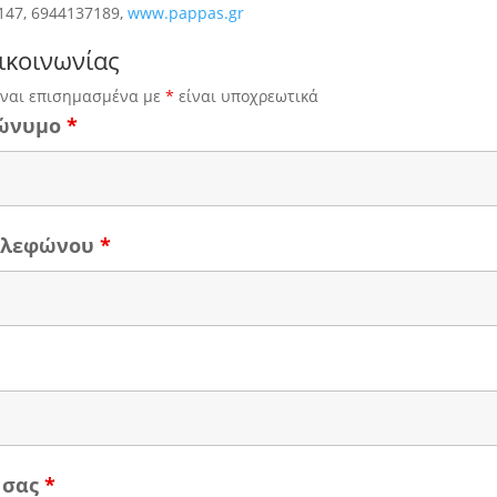
147, 6944137189,
www.pappas.gr
ικοινωνίας
ίναι επισημασμένα με
*
είναι υποχρεωτικά
ώνυμο
*
τηλεφώνου
*
 σας
*