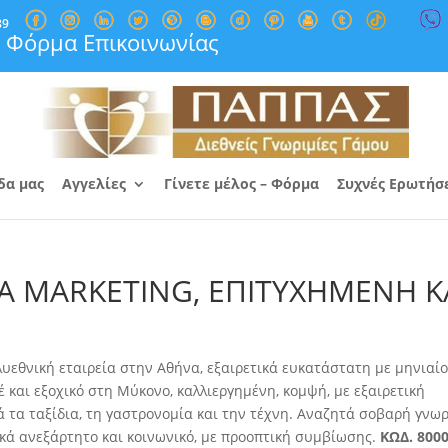
89
Φόρμα Επικοινωνίας
δα μας
Αγγελίες
Γίνετε μέλος – Φόρμα
Συχνές Ερωτήσ
Α MARKETING, ΕΠΙΤΥΧΗΜΕΝΗ Κ
υεθνική εταιρεία στην Αθήνα, εξαιρετικά ευκατάστατη με μηνιαί
έ και εξοχικό στη Μύκονο, καλλιεργημένη, κομψή, με εξαιρετική
 τα ταξίδια, τη γαστρονομία και την τέχνη. Αναζητά σοβαρή γνω
μικά ανεξάρτητο και κοινωνικό, με προοπτική συμβίωσης.
ΚΩΔ. 800