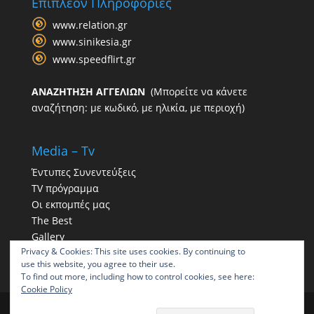
Επιπλέον Πληροφορίες
www.relation.gr
www.sinikesia.gr
www.speedflirt.gr
ΑΝΑΖΗΤΗΣΗ ΑΓΓΕΛΙΩΝ
(Μπορείτε να κάνετε
αναζήτηση: με κωδικό, με ηλικία, με περιοχή)
Media – Tv
Έντυπες Συνεντεύξεις
TV πρόγραμμα
Οι εκπομπές μας
The Best
Gallery
Privacy & Cookies: This site uses cookies. By continuing to
Η παρουσία μας στα social
use this website, you agree to their use.
To find out more, including how to control cookies, see here:
Cookie Policy