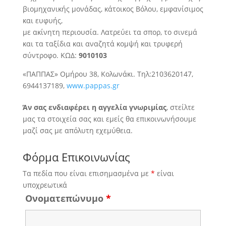
βιομηχανικής μονάδας, κάτοικος Βόλου, εμφανίσιμος
και ευφυής,
με ακίνητη περιουσία. Λατρεύει τα σπορ, το σινεμά
και τα ταξίδια και αναζητά κομψή και τρυφερή
σύντροφο. ΚΩΔ:
9010103
«ΠΑΠΠΑΣ» Ομήρου 38, Κολωνάκι. Τηλ:2103620147,
6944137189,
www.pappas.gr
Άν σας ενδιαφέρει η αγγελία γνωριμίας
, στείλτε
μας τα στοιχεία σας και εμείς θα επικοινωνήσουμε
μαζί σας με απόλυτη εχεμύθεια.
Φόρμα Επικοινωνίας
Τα πεδία που είναι επισημασμένα με
*
είναι
υποχρεωτικά
Ονοματεπώνυμο
*