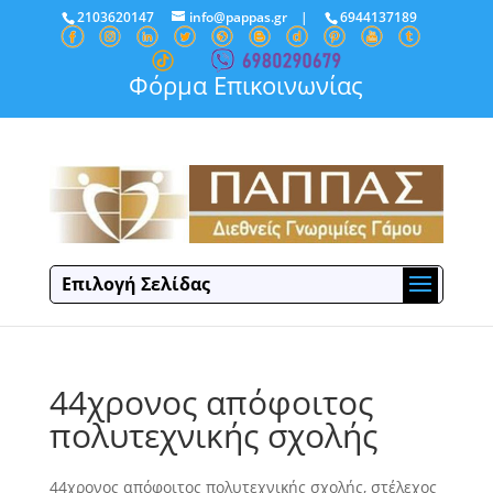
2103620147
info@pappas.gr
|
6944137189
Φόρμα Επικοινωνίας
Επιλογή Σελίδας
44χρονος απόφοιτος
πολυτεχνικής σχολής
44χρονος απόφοιτος πολυτεχνικής σχολής, στέλεχος