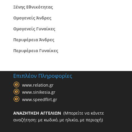
Ξένης Εθνικότητας
Ομογενείς Άνδρες
Ομογενείς Γυναίκες
Περιφέρεια Άνδρες
Περιφέρεια Γυναίκες
Επιπλέον Πληροφορίες
www.relation.gr
www.sinikesia.gr
www.speedflirt.gr
ΑΝΑΖΗΤΗΣΗ ΑΓΓΕΛΙΩΝ
(Μπορείτε να κάνετε
αναζήτηση: με κωδικό, με ηλικία, με περιοχή)