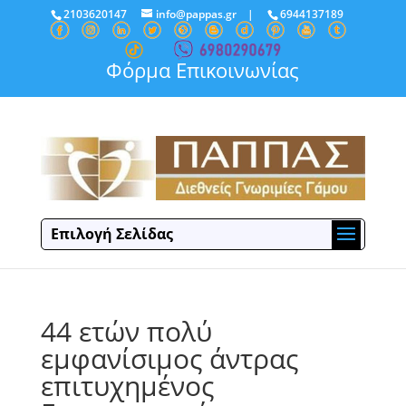
2103620147
info@pappas.gr
|
6944137189
Φόρμα Επικοινωνίας
Επιλογή Σελίδας
44 ετών πολύ
εμφανίσιμος άντρας
επιτυχημένος