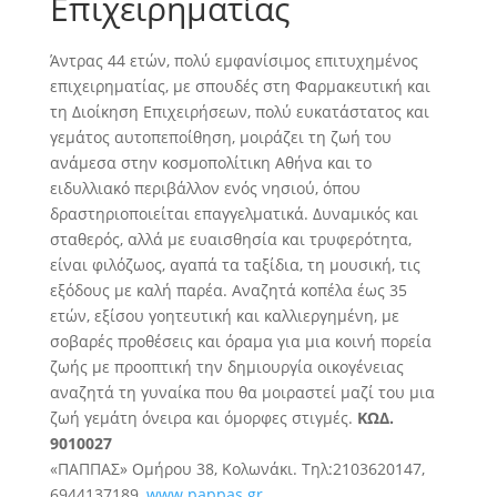
Επιχειρηματίας
Άντρας 44 ετών, πολύ εμφανίσιμος επιτυχημένος
επιχειρηματίας, με σπουδές στη Φαρμακευτική και
τη Διοίκηση Επιχειρήσεων, πολύ ευκατάστατος και
γεμάτος αυτοπεποίθηση, μοιράζει τη ζωή του
ανάμεσα στην κοσμοπολίτικη Αθήνα και το
ειδυλλιακό περιβάλλον ενός νησιού, όπου
δραστηριοποιείται επαγγελματικά. Δυναμικός και
σταθερός, αλλά με ευαισθησία και τρυφερότητα,
είναι φιλόζωος, αγαπά τα ταξίδια, τη μουσική, τις
εξόδους με καλή παρέα. Αναζητά
κοπέλα έως 35
ετών, εξίσου γοητευτική και καλλιεργημένη, με
σοβαρές προθέσεις και όραμα για μια κοινή πορεία
ζωής με προοπτική την δημιουργία οικογένειας
αναζητά τη γυναίκα που θα μοιραστεί μαζί του μια
ζωή γεμάτη όνειρα και όμορφες στιγμές.
ΚΩΔ.
9010027
«ΠΑΠΠΑΣ» Ομήρου 38, Κολωνάκι. Τηλ:2103620147,
6944137189,
www.pappas.gr