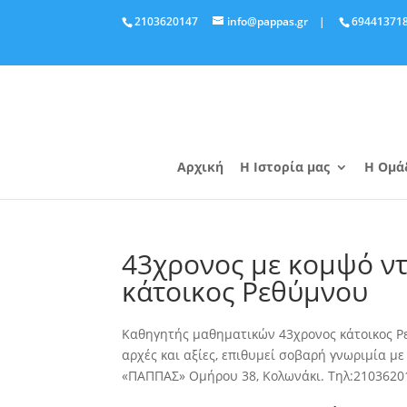
2103620147
info@pappas.gr
|
69441371
Αρχική
Η Ιστορία μας
Η Ομά
43χρονος με κομψό ν
κάτοικος Ρεθύμνου
Καθηγητής μαθηματικών 43χρονος κάτοικος Ρεθ
αρχές και αξίες, επιθυμεί σοβαρή γνωριμία με
«ΠΑΠΠΑΣ» Ομήρου 38, Κολωνάκι. Τηλ:2103620