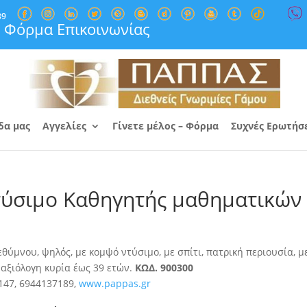
89
Φόρμα Επικοινωνίας
δα μας
Αγγελίες
Γίνετε μέλος – Φόρμα
Συχνές Ερωτήσ
τύσιμο Καθηγητής μαθηματικών
ύμνου, ψηλός, με κομψό ντύσιμο, με σπίτι, πατρική περιουσία
, μ
 αξιόλογη κυρία έως 39 ετών.
ΚΩΔ. 900300
147, 6944137189,
www.pappas.gr