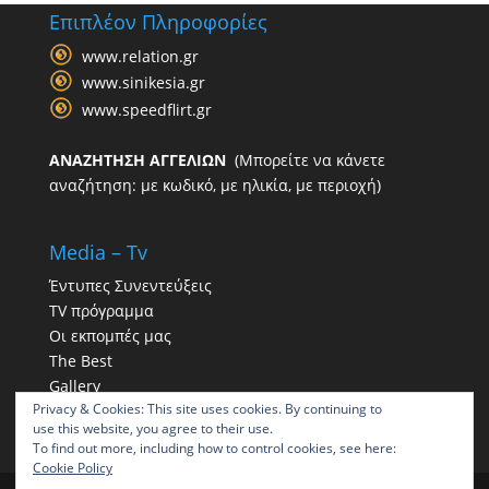
Επιπλέον Πληροφορίες
www.relation.gr
www.sinikesia.gr
www.speedflirt.gr
ΑΝΑΖΗΤΗΣΗ ΑΓΓΕΛΙΩΝ
(Μπορείτε να κάνετε
αναζήτηση: με κωδικό, με ηλικία, με περιοχή)
Media – Tv
Έντυπες Συνεντεύξεις
TV πρόγραμμα
Οι εκπομπές μας
The Best
Gallery
Privacy & Cookies: This site uses cookies. By continuing to
Η παρουσία μας στα social
use this website, you agree to their use.
To find out more, including how to control cookies, see here:
Cookie Policy