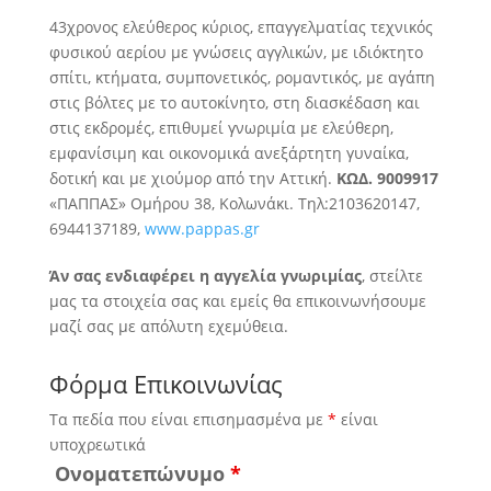
43χρονος ελεύθερος κύριος, επαγγελματίας τεχνικός
φυσικού αερίου με γνώσεις αγγλικών, με ιδιόκτητο
σπίτι, κτήματα, συμπονετικός, ρομαντικός, με αγάπη
στις βόλτες με το αυτοκίνητο
, στη διασκέδαση και
στις εκδρομές, επιθυμεί γνωριμία με ελεύθερη,
εμφανίσιμη και οικονομικά ανεξάρτητη γυναίκα,
δοτική και με χιούμορ από την Αττική.
ΚΩΔ. 9009917
«ΠΑΠΠΑΣ» Ομήρου 38, Κολωνάκι. Τηλ:2103620147,
6944137189,
www.pappas.gr
Άν σας ενδιαφέρει η αγγελία γνωριμίας
, στείλτε
μας τα στοιχεία σας και εμείς θα επικοινωνήσουμε
μαζί σας με απόλυτη εχεμύθεια.
Φόρμα Επικοινωνίας
Τα πεδία που είναι επισημασμένα με
*
είναι
υποχρεωτικά
Ονοματεπώνυμο
*