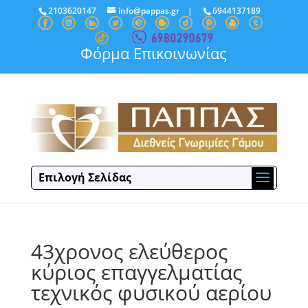
2103620147
info@pappas.gr
|
6944137189
Φόρμα Επικοινωνίας
Επιλογή Σελίδας
43χρονος ελεύθερος
κύριος επαγγελματίας
τεχνικός φυσικού αερίου