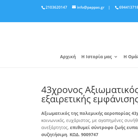
2103620147
info@pappas.gr
|
69441371
Αρχική
Η Ιστορία μας
Η Ομά
43χρονος Αξιωματικός
εξαιρετικής εμφάνιση
Αξιωματικός της πολεμικής αεροπορίας 43
κοινωνικός, ευχάριστος, με αγαπημένες συνήθει
ανεξάρτητος,
επιθυμεί σύντροφο ζωής ευπαρ
συζητήσιμη
.
ΚΩΔ. 9009747