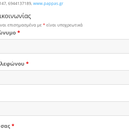
147, 6944137189,
www.pappas.gr
ικοινωνίας
ίναι επισημασμένα με
*
είναι υποχρεωτικά
ώνυμο
*
τηλεφώνου
*
 σας
*