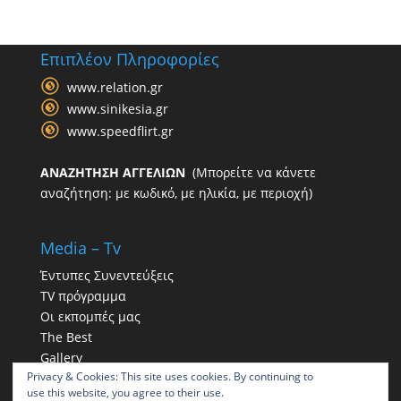
Επιπλέον Πληροφορίες
www.relation.gr
www.sinikesia.gr
www.speedflirt.gr
ΑΝΑΖΗΤΗΣΗ ΑΓΓΕΛΙΩΝ
(Μπορείτε να κάνετε
αναζήτηση: με κωδικό, με ηλικία, με περιοχή)
Media – Tv
Έντυπες Συνεντεύξεις
TV πρόγραμμα
Οι εκπομπές μας
The Best
Gallery
Privacy & Cookies: This site uses cookies. By continuing to
Η παρουσία μας στα social
use this website, you agree to their use.