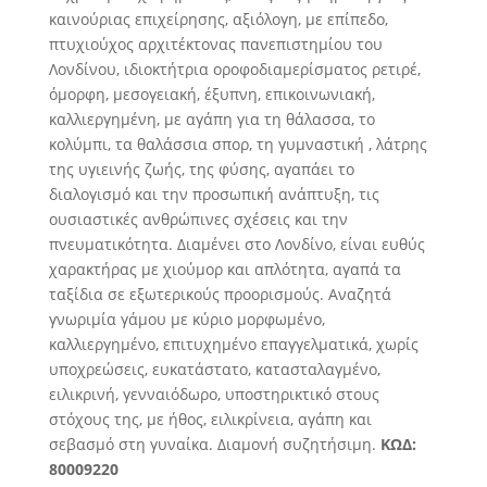
καινούριας επιχείρησης, αξιόλογη, με επίπεδο,
πτυχιούχος αρχιτέκτονας πανεπιστημίου του
Λονδίνου,
ιδιοκτήτρια οροφοδιαμερίσματος ρετιρέ,
όμορφη, μεσογειακή, έξυπνη, επικοινωνιακή,
καλλιεργημένη, με αγάπη για τη θάλασσα, το
κολύμπι, τα θαλάσσια σπορ, τη γυμναστική , λάτρης
της υγιεινής ζωής, της φύσης, αγαπάει το
διαλογισμό και την προσωπική ανάπτυξη, τις
ουσιαστικές ανθρώπινες σχέσεις και την
πνευματικότητα. Διαμένει στο Λονδίνο, είναι ευθύς
χαρακτήρας με χιούμορ και απλότητα, αγαπά τα
ταξίδια σε εξωτερικούς προορισμούς. Αναζητά
γνωριμία γάμου με κύριο μορφωμένο,
καλλιεργημένο, επιτυχημένο επαγγελματικά, χωρίς
υποχρεώσεις, ευκατάστατο, κατασταλαγμένο,
ειλικρινή, γενναιόδωρο, υποστηρικτικό στους
στόχους της, με ήθος, ειλικρίνεια, αγάπη και
σεβασμό στη γυναίκα. Διαμονή συζητήσιμη.
ΚΩΔ:
80009220