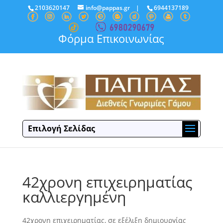
2103620147
info@pappas.gr
|
6944137189
Φόρμα Επικοινωνίας
Επιλογή Σελίδας
42χρονη επιχειρηματίας
καλλιεργημένη
42χρονη επιχειρηματίας, σε εξέλιξη δημιουργίας