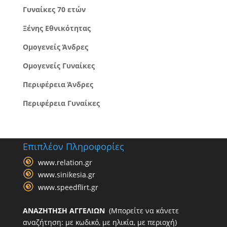
Γυναίκες 70 ετών
Ξένης Εθνικότητας
Ομογενείς Άνδρες
Ομογενείς Γυναίκες
Περιφέρεια Άνδρες
Περιφέρεια Γυναίκες
Επιπλέον Πληροφορίες
www.relation.gr
www.sinikesia.gr
www.speedflirt.gr
ΑΝΑΖΗΤΗΣΗ ΑΓΓΕΛΙΩΝ
(Μπορείτε να κάνετε
αναζήτηση: με κωδικό, με ηλικία, με περιοχή)