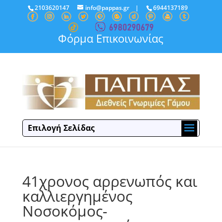
2103620147
info@pappas.gr
|
6944137189
Φόρμα Επικοινωνίας
Επιλογή Σελίδας
41χρονος αρρενωπός και
καλλιεργημένος
Νοσοκόμος-