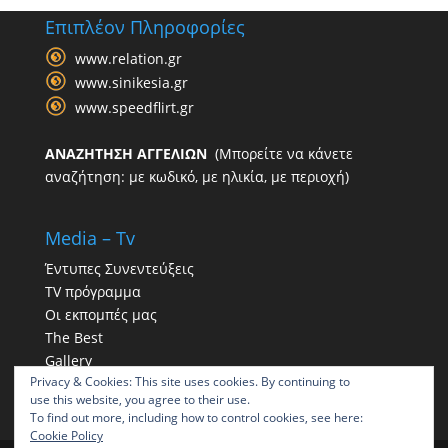
Επιπλέον Πληροφορίες
www.relation.gr
www.sinikesia.gr
www.speedflirt.gr
ΑΝΑΖΗΤΗΣΗ ΑΓΓΕΛΙΩΝ
(Μπορείτε να κάνετε
αναζήτηση: με κωδικό, με ηλικία, με περιοχή)
Media – Tv
Έντυπες Συνεντεύξεις
TV πρόγραμμα
Οι εκπομπές μας
The Best
Gallery
Privacy & Cookies: This site uses cookies. By continuing to
Η παρουσία μας στα social
use this website, you agree to their use.
To find out more, including how to control cookies, see here:
Cookie Policy