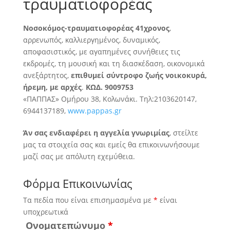
τραυματιοφορέας
Νοσοκόμος-τραυματιοφορέας 41χρονος
,
αρρενωπός, καλλιεργημένος, δυναμικός,
αποφασιστικός, με αγαπημένες συνήθειες τις
εκδρομές
, τη μουσική και τη διασκέδαση, οικονομικά
ανεξάρτητος,
επιθυμεί σύντροφο ζωής νοικοκυρά,
ήρεμη, με αρχές
.
ΚΩΔ. 9009753
«ΠΑΠΠΑΣ» Ομήρου 38, Κολωνάκι. Τηλ:2103620147,
6944137189,
www.pappas.gr
Άν σας ενδιαφέρει η αγγελία γνωριμίας
, στείλτε
μας τα στοιχεία σας και εμείς θα επικοινωνήσουμε
μαζί σας με απόλυτη εχεμύθεια.
Φόρμα Επικοινωνίας
Τα πεδία που είναι επισημασμένα με
*
είναι
υποχρεωτικά
Ονοματεπώνυμο
*