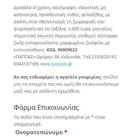
Δασκάλα 41χρονη, πανέμορφη, ελκυστική, μη
καπνίστρια, προοδευτική, ευθύς, φιλαλήθης, με
αγάπη στον εθελοντισμό, τη ζωγραφική, την
ψυχολογία και τα ταξίδια
, 2.000 ευρώ μηνιαίως,
σημαντική ακίνητη περιουσία, επιθυμεί σύντροφο
ζωής ευπαρουσίαστο, μορφωμένο, ζωόφιλο, με
ενσυναίσθηση.
ΚΩΔ. 80009622
«ΠΑΠΠΑΣ» Ομήρου 38, Κολωνάκι. Τηλ:2103620147,
6944137189,
www.pappas.gr
Άν σας ενδιαφέρει η αγγελία γνωριμίας
, στείλτε
μας τα στοιχεία σας και εμείς θα επικοινωνήσουμε
μαζί σας με απόλυτη εχεμύθεια.
Φόρμα Επικοινωνίας
Τα πεδία που είναι επισημασμένα με
*
είναι
υποχρεωτικά
Ονοματεπώνυμο
*