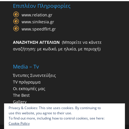
Επιπλέον Πληροφορίες
www.relation.gr
www.sinikesia.gr
www.speedflirt.gr
ΑΝΑΖΗΤΗΣΗ ΑΓΓΕΛΙΩΝ
(Μπορείτε να κάνετε
αναζήτηση: με κωδικό, με ηλικία, με περιοχή)
Media – Tv
Έντυπες Συνεντεύξεις
TV πρόγραμμα
Οι εκπομπές μας
The Best
Gallery
Privacy & Cookies: This site uses cookies. By continuing to
Η παρουσία μας στα social
use this website, you agree to their use.
To find out more, including how to control cookies, see here:
Cookie Policy