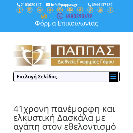
2103620147
info@pappas.gr
|
6944137189
Φόρμα Επικοινωνίας
Επιλογή Σελίδας
41χρονη πανέμορφη και
ελκυστική Δασκάλα με
αγάπη στον εθελοντισμό