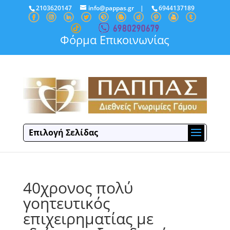
2103620147
info@pappas.gr
|
6944137189
Φόρμα Επικοινωνίας
Επιλογή Σελίδας
40χρονος πολύ
γοητευτικός
επιχειρηματίας με