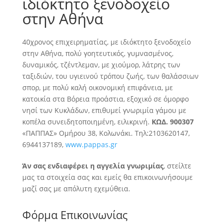
ιδιόκτητο ξενοδοχείο
στην Αθήνα
40χρονος επιχειρηματίας, με ιδιόκτητο ξενοδοχείο
στην Αθήνα, πολύ γοητευτικός, γυμνασμένος,
δυναμικός, τζέντλεμαν, με χιούμορ, λάτρης των
ταξιδιών, του υγιεινού τρόπου ζωής, των θαλάσσιων
σπορ
, με πολύ καλή οικονομική επιφάνεια, με
κατοικία στα Βόρεια προάστια, εξοχικό σε όμορφο
νησί των Κυκλάδων, επιθυμεί γνωριμία γάμου με
κοπέλα συνειδητοποιημένη, ειλικρινή.
ΚΩΔ. 900307
«ΠΑΠΠΑΣ» Ομήρου 38, Κολωνάκι. Τηλ:2103620147,
6944137189,
www.pappas.gr
Άν σας ενδιαφέρει η αγγελία γνωριμίας
, στείλτε
μας τα στοιχεία σας και εμείς θα επικοινωνήσουμε
μαζί σας με απόλυτη εχεμύθεια.
Φόρμα Επικοινωνίας