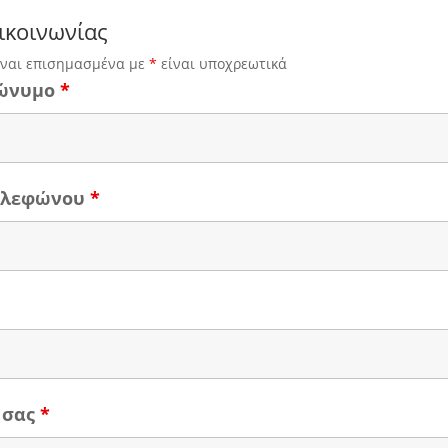
ικοινωνίας
ίναι επισημασμένα με
*
είναι υποχρεωτικά
ώνυμο
*
τηλεφώνου
*
 σας
*