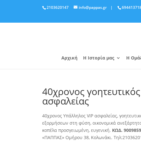
2103620147
info@pappas.gr
|
69441371
Αρχική
Η Ιστορία μας
Η Ομά
40χρονος γοητευτικός
ασφαλείας
40χρονος Υπάλληλος VIP ασφαλείας, γοητευτικό
εξορμήσεων στη φύση
, οικονομικά ανεξάρτητ
κοπέλα προσγειωμένη, ευγενική.
ΚΩΔ. 900985
«ΠΑΠΠΑΣ» Ομήρου 38, Κολωνάκι. Τηλ:2103620