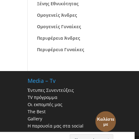
Ξένης Εθνικότητας
Ομογενείς Άνδρες
Ομογενείς Γυναίκες
Περιφέρεια Άνδρες
Περιφέρεια Γυναίκες
Media – Tv
Έντυπες Συνεντεύξεις
TV πρόγραμμα
Οι εκπομπές μας
The Best
Gallery
Καλέστε
με
Η παρουσία μας στα social