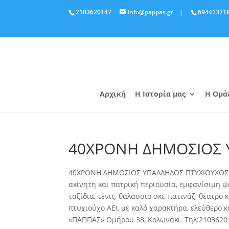
2103620147
info@pappas.gr
|
69441371
Αρχική
Η Ιστορία μας
Η Ομά
40ΧΡΟΝΗ ΔΗΜΟΣΙΟΣ
40ΧΡΟΝΗ ΔΗΜΟΣΙΟΣ ΥΠΑΛΛΗΛΟΣ ΠΤΥΧΙΟΥΧΟΣ Α
ακίνητη και πατρική περιουσία, εμφανίσιμη ψ
ταξίδια, τένις, θαλάσσιο σκι, πατινάζ, θέατρο
πτυχιούχο ΑΕΙ, με καλό χαρακτήρα, ελεύθερο 
«ΠΑΠΠΑΣ» Ομήρου 38, Κολωνάκι. Τηλ:2103620