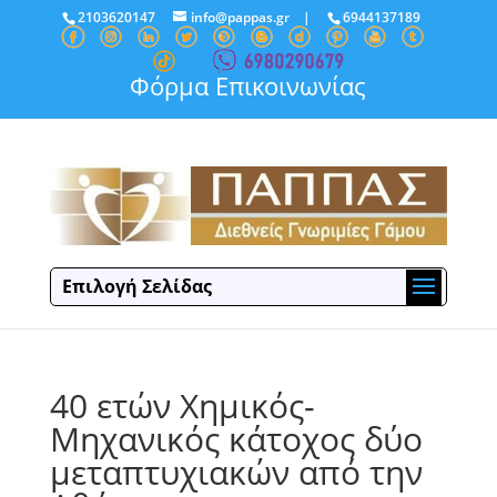
2103620147
info@pappas.gr
|
6944137189
Φόρμα Επικοινωνίας
Επιλογή Σελίδας
40 ετών Χημικός-
Μηχανικός κάτοχος δύο
μεταπτυχιακών από την