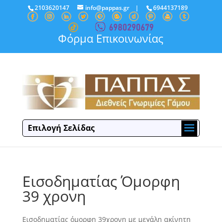
2103620147
info@pappas.gr
|
6944137189
Φόρμα Επικοινωνίας
Επιλογή Σελίδας
Εισοδηματίας Όμορφη
39 χρονη
Εισοδηματίας όμορφη 39χρονη με μεγάλη ακίνητη