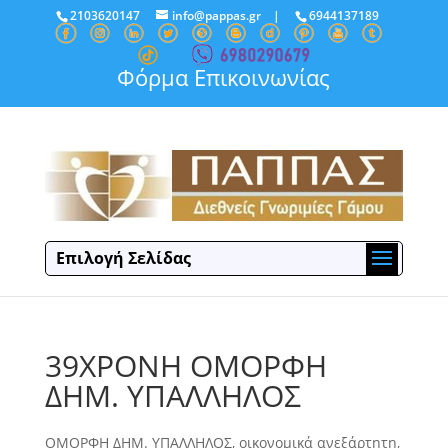
2103620147
info@pappas.gr
|
6944137189
Φόρμα Επικοινωνίας
Επιλογή Σελίδας
39ΧΡΟΝΗ ΟΜΟΡΦΗ
ΔΗΜ. ΥΠΑΛΛΗΛΟΣ
ΟΜΟΡΦΗ ΔΗΜ. ΥΠΑΛΛΗΛΟΣ, οικονομικά ανεξάρτητη,