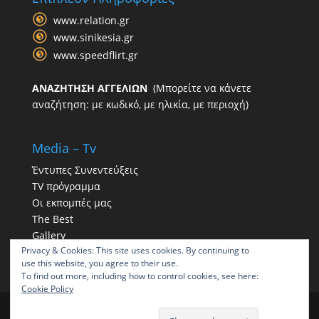
www.relation.gr
www.sinikesia.gr
www.speedflirt.gr
ΑΝΑΖΗΤΗΣΗ ΑΓΓΕΛΙΩΝ
(Μπορείτε να κάνετε
αναζήτηση: με κωδικό, με ηλικία, με περιοχή)
Media – Tv
Έντυπες Συνεντεύξεις
TV πρόγραμμα
Οι εκπομπές μας
The Best
Gallery
Privacy & Cookies: This site uses cookies. By continuing to
Η παρουσία μας στα social
use this website, you agree to their use.
To find out more, including how to control cookies, see here:
Cookie Policy
ΠΑΠΠΑΣ | Γραφείο συνοικεσίων | Γραφεία