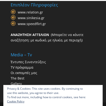
Επιπλέον Πληροφορίες
www.relation.gr
www.sinikesia.gr
www.speedflirt.gr
ΑΝΑΖΗΤΗΣΗ ΑΓΓΕΛΙΩΝ
(Μπορείτε να κάνετε
αναζήτηση: με κωδικό, με ηλικία, με περιοχή)
Media – Tv
Έντυπες Συνεντεύξεις
TV πρόγραμμα
Οι εκπομπές μας
The Best
Gallery
Privacy & Cookies: This site uses cookies. By continuing to
Η παρουσία μας στα social
use this website, you agree to their use.
To find out more, including how to control cookies, see here:
Cookie Policy