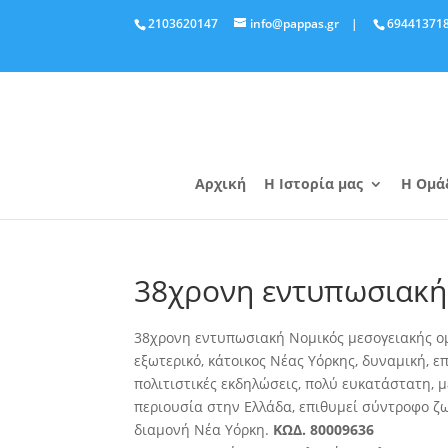
2103620147
info@pappas.gr
|
69441371
Αρχική
Η Ιστορία μας
Η Ομά
38χρονη εντυπωσιακή
38χρονη εντυπωσιακή Νομικός μεσογειακής ομ
εξωτερικό, κάτοικος Νέας Υόρκης, δυναμική, ε
πολιτιστικές εκδηλώσεις
, πολύ ευκατάστατη, 
περιουσία στην Ελλάδα, επιθυμεί σύντροφο ζω
διαμονή Νέα Υόρκη.
ΚΩΔ. 80009636