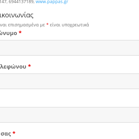
147, 6944137189,
www.pappas.gr
ικοινωνίας
ίναι επισημασμένα με
*
είναι υποχρεωτικά
ώνυμο
*
τηλεφώνου
*
 σας
*