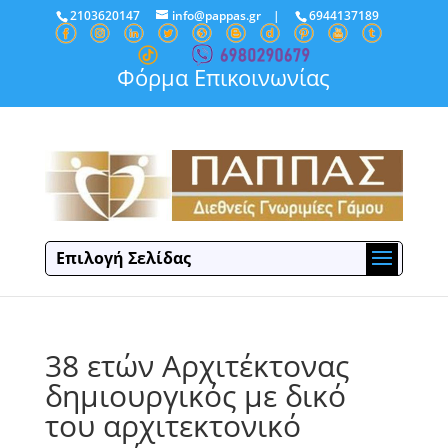
2103620147
info@pappas.gr
|
6944137189
Φόρμα Επικοινωνίας
Επιλογή Σελίδας
38 ετών Αρχιτέκτονας
δημιουργικός με δικό
του αρχιτεκτονικό