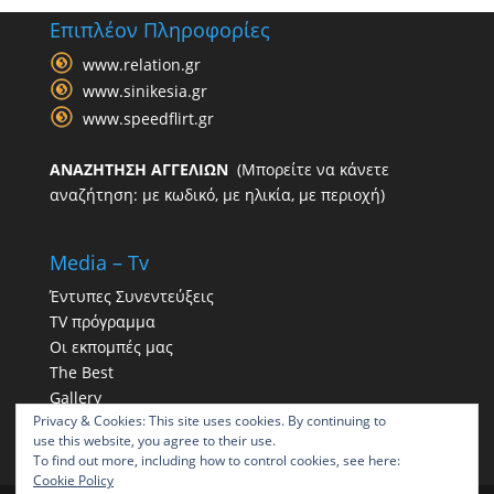
Επιπλέον Πληροφορίες
www.relation.gr
www.sinikesia.gr
www.speedflirt.gr
ΑΝΑΖΗΤΗΣΗ ΑΓΓΕΛΙΩΝ
(Μπορείτε να κάνετε
αναζήτηση: με κωδικό, με ηλικία, με περιοχή)
Media – Tv
Έντυπες Συνεντεύξεις
TV πρόγραμμα
Οι εκπομπές μας
The Best
Gallery
Privacy & Cookies: This site uses cookies. By continuing to
Η παρουσία μας στα social
use this website, you agree to their use.
To find out more, including how to control cookies, see here:
Cookie Policy