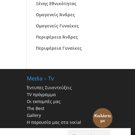
Ξένης Εθνικότητας
Ομογενείς Άνδρες
Ομογενείς Γυναίκες
Περιφέρεια Άνδρες
Περιφέρεια Γυναίκες
Media – Tv
Έντυπες Συνεντεύξεις
TV πρόγραμμα
Οι εκπομπές μας
The Best
Gallery
Καλέστε
με
Η παρουσία μας στα social