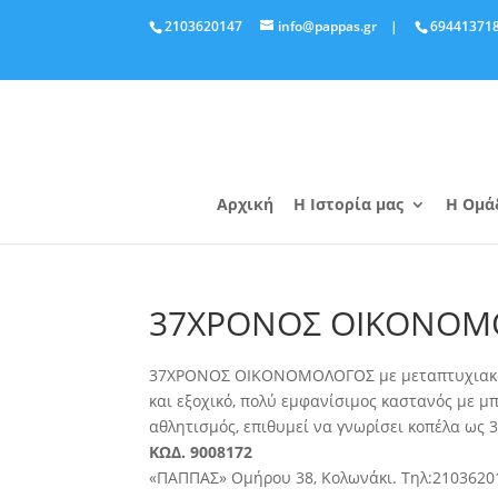
2103620147
info@pappas.gr
|
69441371
Αρχική
Η Ιστορία μας
Η Ομά
37ΧΡΟΝΟΣ ΟΙΚΟΝΟΜ
37ΧΡΟΝΟΣ ΟΙΚΟΝΟΜΟΛΟΓΟΣ με μεταπτυχιακό, α
και εξοχικό, πολύ εμφανίσιμος καστανός με μπ
αθλητισμός, επιθυμεί να γνωρίσει κοπέλα ως 
ΚΩΔ. 9008172
«ΠΑΠΠΑΣ» Ομήρου 38, Κολωνάκι. Τηλ:2103620