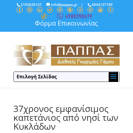
2103620147
info@pappas.gr
|
6944137189
Φόρμα Επικοινωνίας
Επιλογή Σελίδας
37χρονος εμφανίσιμος
καπετάνιος από νησί των
Κυκλάδων