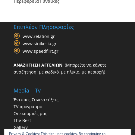
Περιφέρεια Γυναίκες
Επιπλέον Πληροφορίες
www.relation.gr
www.sinikesia.gr
www.speedflirt.gr
ΑΝΑΖΗΤΗΣΗ ΑΓΓΕΛΙΩΝ
(Μπορείτε να κάνετε
αναζήτηση: με κωδικό, με ηλικία, με περιοχή)
Media – Tv
Έντυπες Συνεντεύξεις
TV πρόγραμμα
Οι εκπομπές μας
The Best
Gallery
Privacy & Cookies: This site uses cookies. By continuing to
Η παρουσία μας στα social