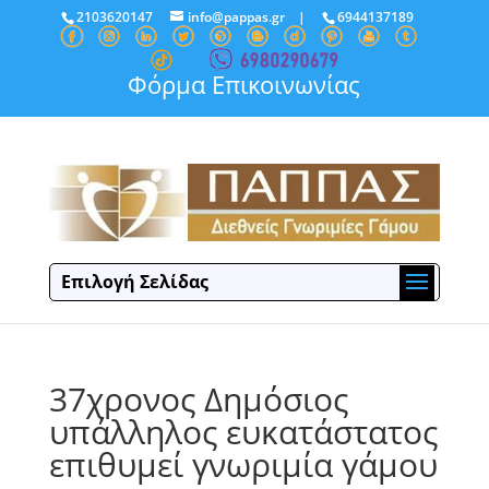
2103620147
info@pappas.gr
|
6944137189
Φόρμα Επικοινωνίας
Επιλογή Σελίδας
37χρονος Δημόσιος
υπάλληλος ευκατάστατος
επιθυμεί γνωριμία γάμου