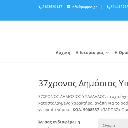
2103620147
info@pappas.gr
|
69441371
Αρχική
Η Ιστορία μας
Η Ομά
37χρονος Δημόσιος Υ
37ΧΡΟΝΟΣ ΔΗΜΟΣΙΟΣ ΥΠΑΛΛΗΛΟΣ, πτυχιούχος π
κατασταλαγμένο χαρακτήρα, αγάπη για το body
γνωριμία γάμου.
ΚΩΔ. 9008537
«ΠΑΠΠΑΣ» Ομήρ
Άν σας ενδιαφέρει η