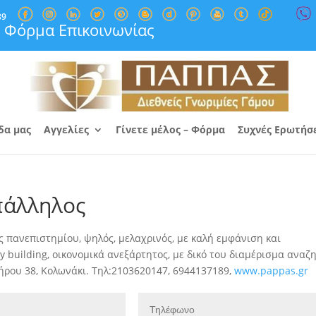
89
Φόρμα Επικοινωνίας
δα μας
Αγγελίες
Γίνετε μέλος – Φόρμα
Συχνές Ερωτήσ
πάλληλος
ανεπιστημίου, ψηλός, μελαχρινός, με καλή εμφάνιση και
 building, οικονομικά ανεξάρτητος, με δικό του διαμέρισμα αναζ
ου 38, Κολωνάκι. Τηλ:2103620147, 6944137189,
www.pappas.gr