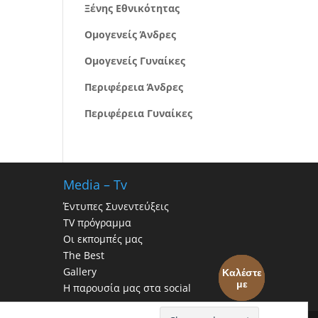
Ξένης Εθνικότητας
Ομογενείς Άνδρες
Ομογενείς Γυναίκες
Περιφέρεια Άνδρες
Περιφέρεια Γυναίκες
Media – Tv
Έντυπες Συνεντεύξεις
TV πρόγραμμα
Οι εκπομπές μας
The Best
Gallery
Καλέστε
με
Η παρουσία μας στα social